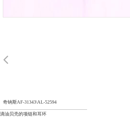
奇钠斯AF-31343\AL-52594
滴油贝壳的项链和耳环