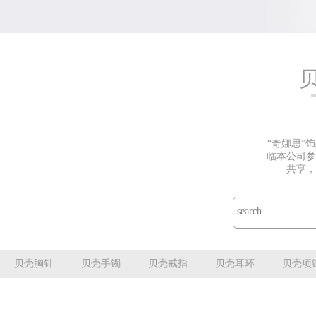
“奇娜思”
临本公司参
共亨，
贝壳胸针
贝壳手镯
贝壳戒指
贝壳耳环
贝壳项