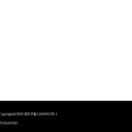
ght@2020
浙ICP备12043052号-1
9-85433363