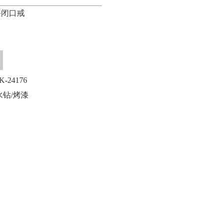
漆闭口戒
24176
水钻/烤漆