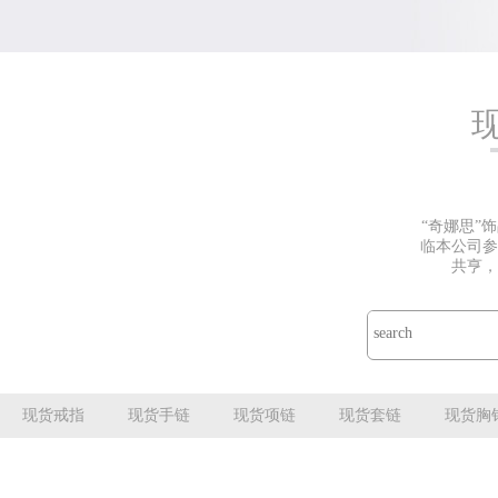
“奇娜思”
临本公司参
共亨，
现货戒指
现货手链
现货项链
现货套链
现货胸