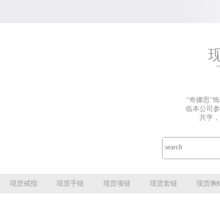
“奇娜思”
临本公司参
共亨，
现货戒指
现货手链
现货项链
现货套链
现货胸