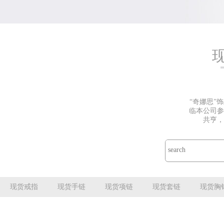
“奇娜思”
临本公司参
共亨，
现货戒指
现货手链
现货项链
现货套链
现货胸