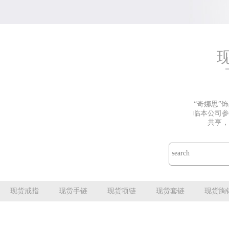
“奇娜思”
临本公司参
共亨，
现货戒指
现货手链
现货项链
现货套链
现货胸